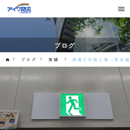
ブログ
ブログ
実績
誘導灯交換工事（某店