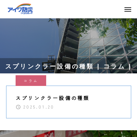
スプリンクラー設備の種類 | コラム |
コラム
茨城で消防設備なら【アイワ防災株式会
スプリンクラー設備の種類
社】
2025.01.20