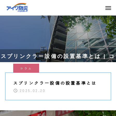
スプリンクラー設備の設置基準とは | コ
コラム
ラム | 茨城で消防設備なら【アイワ防災
スプリンクラー設備の設置基準とは
株式会社】
2025.02.20