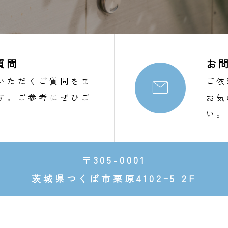
質問
お
いただくご質問をま
ご依

す。ご参考にぜひご
お気
。
い。
〒305-0001
茨城県つくば市栗原4102ｰ5 2F