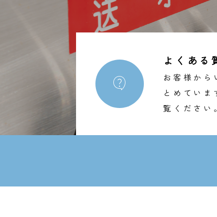
よくある
お客様から

とめていま
覧ください