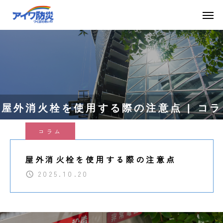
屋外消火栓を使用する際の注意点 | コラ
コラム
ム | 茨城で消防設備なら【アイワ防災株
屋外消火栓を使用する際の注意点
式会社】
2025.10.20