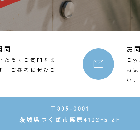
質問
お
いただくご質問をま
ご依

す。ご参考にぜひご
お気
。
い。
〒305-0001
茨城県つくば市栗原4102ｰ5 2F