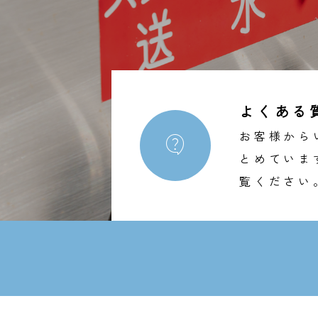
よくある
お客様から

とめていま
覧ください