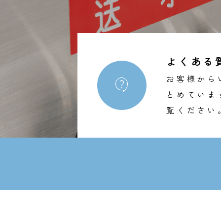
よくある
お客様から

とめていま
覧ください