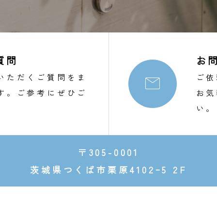
質問
お
いただくご質問をま
ご依

す。ご参考にぜひご
お気
。
い。
〒305-0001
茨城県つくば市栗原4102ｰ5 2F