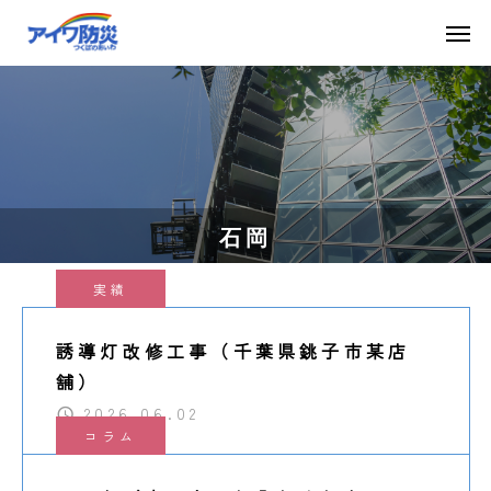
石岡
実績
誘導灯改修工事（千葉県銚子市某店
舗）
2026.06.02
コラム