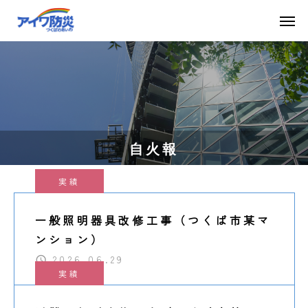
自火報
実績
一般照明器具改修工事（つくば市某マ
ンション）
2026.06.29
実績