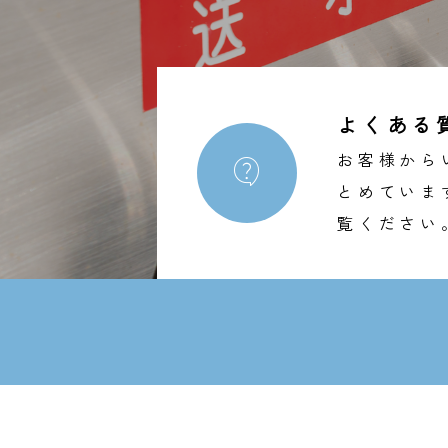
よくある
お客様から

とめていま
覧ください