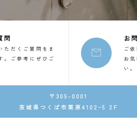
質問
お
いただくご質問をま
ご依

す。ご参考にぜひご
お気
。
い。
〒305-0001
茨城県つくば市栗原4102ｰ5 2F