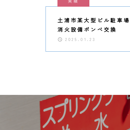
実績
土浦市某大型ビル駐車
消火設備ボンベ交換
2025.01.23