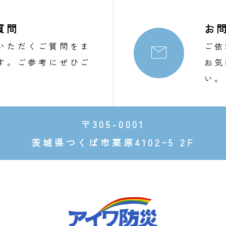
質問
お
いただくご質問をま
ご依

す。ご参考にぜひご
お気
。
い。
〒305-0001
茨城県つくば市栗原4102ｰ5 2F