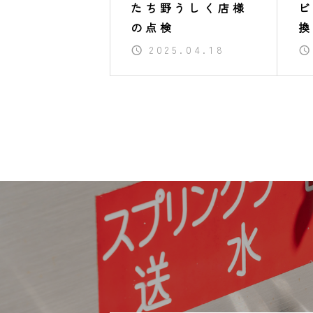
たち野うしく店様
ビ
の点検
換
2025.04.18