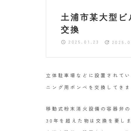
土浦市某大型ビ
交換
2025.01.23
2025.0
立体駐車場などに設置されて
ニング用ボンベを交換してき
移動式粉末消火設備の容器弁の
30年を超えた物は交換を要し