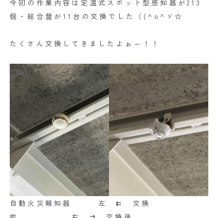
今回の作業内容は定温式スポット型感知器が213
個・総合盤が11台の交換でした（(^o^ゞ☆
たくさん交換してきましたよぉ～！！
自動火災報知器 左 ⇇ 交換
前 右 ⇉ 交換後