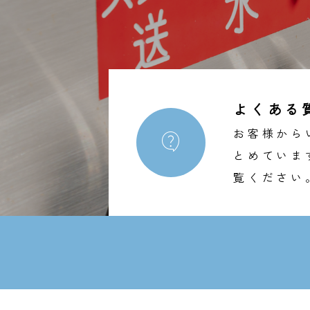
よくある
お客様から

とめていま
覧ください