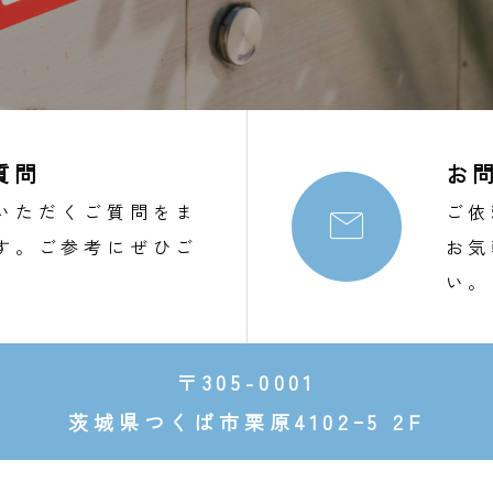
質問
お
いただくご質問をま
ご依

す。ご参考にぜひご
お気
。
い。
〒305-0001
茨城県つくば市栗原4102ｰ5 2F