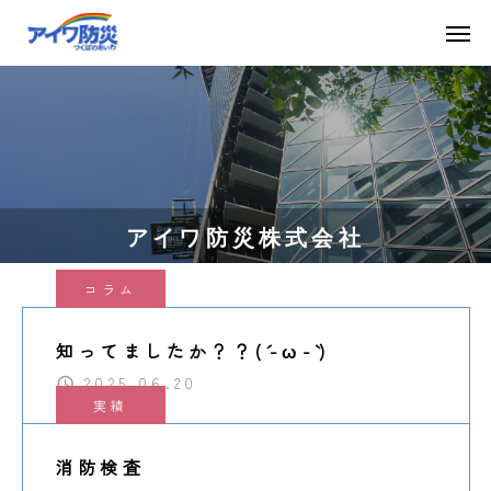
アイワ防災株式会社
コラム
知ってましたか？？(´-ω-`)
2025.06.20
実績
消防検査