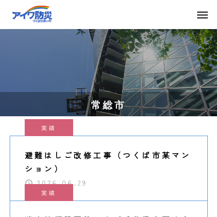
常総市
実績
避難はしご改修工事（つくば市某マン
ション）
2026.06.29
実績