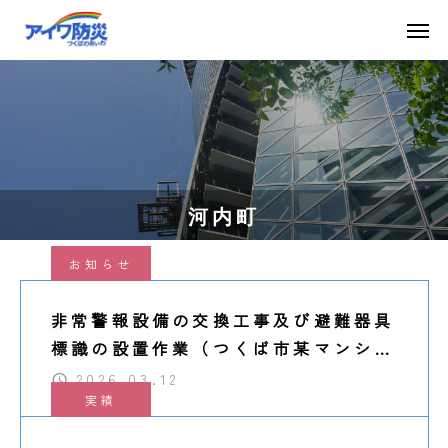
河内町
お知らせ
非常警報設備の交換工事及び避難器具
標識の設置作業（つくば市某マンショ
ン）
2026.03.12
実績