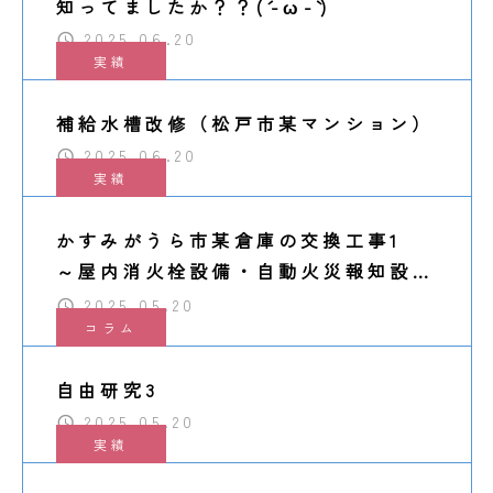
知ってましたか？？(´-ω-`)
2025.06.20
実績
補給水槽改修（松戸市某マンション）
2025.06.20
実績
かすみがうら市某倉庫の交換工事1
～屋内消火栓設備・自動火災報知設備
～
2025.05.20
コラム
自由研究3
2025.05.20
実績