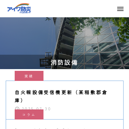
消防設備
実績
自火報設備受信機更新（某稲敷郡倉
庫）
2025.07.30
コラム